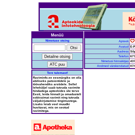
Menüü
Nimetuse otsing
Apteek
Avatud
E-P
Aadress
Sõp
Telefon
67
Nimetusi hinnakirjas
43
Andmed värskendatud
07/
Tere tulemast!
Raviminfo.ee eesmärgiks on olla
abiliseks patsientidele ja
töövahendiks arstidele. Sellel
leheküljel saab tutvuda ravimite
hindadega apteekides üle terve
Eesti, leida hinnalt ja omadustelt
sobivaimat ravimit ning tutvuda
väljakirjutamise tingimustega.
Lisaks leiab veel muudki
huvitavat, mis on seotud
ravimitega.