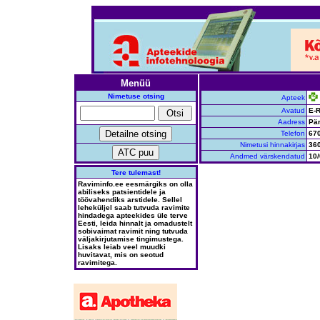
Menüü
Nimetuse otsing
Apteek
Avatud
E-R
Aadress
Pär
Telefon
67
Nimetusi hinnakirjas
36
Andmed värskendatud
10/
Tere tulemast!
Raviminfo.ee eesmärgiks on olla
abiliseks patsientidele ja
töövahendiks arstidele. Sellel
leheküljel saab tutvuda ravimite
hindadega apteekides üle terve
Eesti, leida hinnalt ja omadustelt
sobivaimat ravimit ning tutvuda
väljakirjutamise tingimustega.
Lisaks leiab veel muudki
huvitavat, mis on seotud
ravimitega.