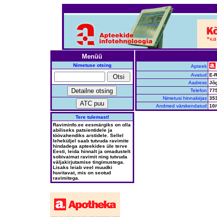
Menüü
Nimetuse otsing
Apteek
Avatud
E-R
Aadress
Jõ
Telefon
77
Nimetusi hinnakirjas
35
Andmed värskendatud
10/
Tere tulemast!
Raviminfo.ee eesmärgiks on olla
abiliseks patsientidele ja
töövahendiks arstidele. Sellel
leheküljel saab tutvuda ravimite
hindadega apteekides üle terve
Eesti, leida hinnalt ja omadustelt
sobivaimat ravimit ning tutvuda
väljakirjutamise tingimustega.
Lisaks leiab veel muudki
huvitavat, mis on seotud
ravimitega.