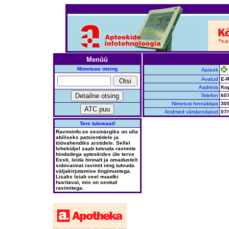
Menüü
Nimetuse otsing
Apteek
Avatud
E-R
Aadress
Kop
Telefon
60
Nimetusi hinnakirjas
30
Andmed värskendatud
07/
Tere tulemast!
Raviminfo.ee eesmärgiks on olla
abiliseks patsientidele ja
töövahendiks arstidele. Sellel
leheküljel saab tutvuda ravimite
hindadega apteekides üle terve
Eesti, leida hinnalt ja omadustelt
sobivaimat ravimit ning tutvuda
väljakirjutamise tingimustega.
Lisaks leiab veel muudki
huvitavat, mis on seotud
ravimitega.