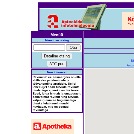
Menüü
Nimetuse otsing
Ni
Andm
Tere tulemast!
Raviminfo.ee eesmärgiks on olla
abiliseks patsientidele ja
töövahendiks arstidele. Sellel
leheküljel saab tutvuda ravimite
hindadega apteekides üle terve
Eesti, leida hinnalt ja omadustelt
sobivaimat ravimit ning tutvuda
väljakirjutamise tingimustega.
Lisaks leiab veel muudki
huvitavat, mis on seotud
ravimitega.