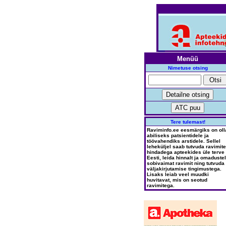
Menüü
Nimetuse otsing
Tere tulemast!
Raviminfo.ee eesmärgiks on oll
abiliseks patsientidele ja
töövahendiks arstidele. Sellel
leheküljel saab tutvuda ravimite
hindadega apteekides üle terve
Eesti, leida hinnalt ja omadustel
sobivaimat ravimit ning tutvuda
väljakirjutamise tingimustega.
Lisaks leiab veel muudki
huvitavat, mis on seotud
ravimitega.