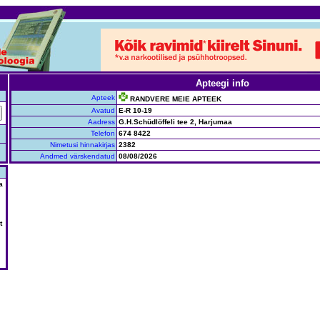
Apteegi info
Apteek
RANDVERE MEIE APTEEK
Avatud
E-R 10-19
Aadress
G.H.Schüdlöffeli tee 2, Harjumaa
Telefon
674 8422
Nimetusi hinnakirjas
2382
Andmed värskendatud
08/08/2026
a
t