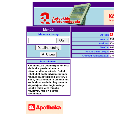
Menüü
Nimetuse otsing
Apteek
Avatud
E-R
Aadress
Klo
Telefon
60
Nimetusi hinnakirjas
30
Andmed värskendatud
07/
Tere tulemast!
Raviminfo.ee eesmärgiks on olla
abiliseks patsientidele ja
töövahendiks arstidele. Sellel
leheküljel saab tutvuda ravimite
hindadega apteekides üle terve
Eesti, leida hinnalt ja omadustelt
sobivaimat ravimit ning tutvuda
väljakirjutamise tingimustega.
Lisaks leiab veel muudki
huvitavat, mis on seotud
ravimitega.