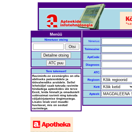
Menüü
Nimetuse otsing
Nimetus:
Toimeaine:
AptCode:
Diagnoos:
Tere tulemast!
ATC:
Raviminfo.ee eesmärgiks on olla
abiliseks patsientidele ja
Regioon:
töövahendiks arstidele. Sellel
leheküljel saab tutvuda ravimite
Kett:
hindadega apteekides üle terve
Eesti, leida hinnalt ja omadustelt
Apteek:
sobivaimat ravimit ning tutvuda
väljakirjutamise tingimustega.
Lisaks leiab veel muudki
huvitavat, mis on seotud
ravimitega.