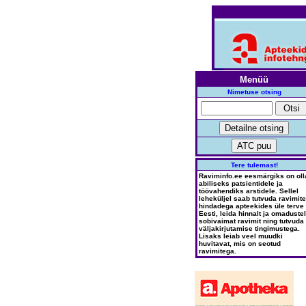
Menüü
Nimetuse otsing
Tere tulemast!
Raviminfo.ee eesmärgiks on oll
abiliseks patsientidele ja
töövahendiks arstidele. Sellel
leheküljel saab tutvuda ravimite
hindadega apteekides üle terve
Eesti, leida hinnalt ja omadustel
sobivaimat ravimit ning tutvuda
väljakirjutamise tingimustega.
Lisaks leiab veel muudki
huvitavat, mis on seotud
ravimitega.