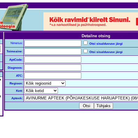
Detailne otsing
Nimetus:
Otsi sisalduvuse järgi
Toimeaine:
Otsi sisalduvuse järgi
AptCode:
Diagnoos:
ATC:
a
Regioon:
Kett:
t
Apteek: