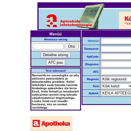
Menüü
Nimetuse otsing
Nimetus:
Toimeaine:
AptCode:
Diagnoos:
Tere tulemast!
ATC:
Raviminfo.ee eesmärgiks on olla
abiliseks patsientidele ja
Regioon:
töövahendiks arstidele. Sellel
leheküljel saab tutvuda ravimite
Kett:
hindadega apteekides üle terve
Eesti, leida hinnalt ja omadustelt
Apteek:
sobivaimat ravimit ning tutvuda
väljakirjutamise tingimustega.
Lisaks leiab veel muudki
huvitavat, mis on seotud
ravimitega.