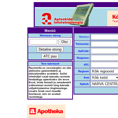
Menüü
Nimetuse otsing
Nimetus:
Toimeaine:
AptCode:
Diagnoos:
Tere tulemast!
ATC:
Raviminfo.ee eesmärgiks on olla
abiliseks patsientidele ja
Regioon:
töövahendiks arstidele. Sellel
leheküljel saab tutvuda ravimite
Kett:
hindadega apteekides üle terve
Eesti, leida hinnalt ja omadustelt
Apteek:
sobivaimat ravimit ning tutvuda
väljakirjutamise tingimustega.
Lisaks leiab veel muudki
huvitavat, mis on seotud
ravimitega.