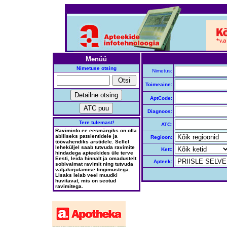
Menüü
Nimetuse otsing
Nimetus:
Toimeaine:
AptCode:
Diagnoos:
Tere tulemast!
ATC:
Raviminfo.ee eesmärgiks on olla
abiliseks patsientidele ja
Regioon:
töövahendiks arstidele. Sellel
leheküljel saab tutvuda ravimite
Kett:
hindadega apteekides üle terve
Eesti, leida hinnalt ja omadustelt
Apteek:
sobivaimat ravimit ning tutvuda
väljakirjutamise tingimustega.
Lisaks leiab veel muudki
huvitavat, mis on seotud
ravimitega.