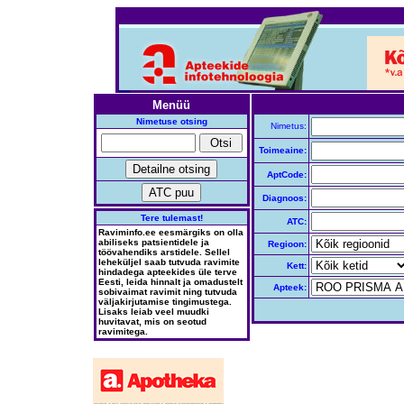
Menüü
Nimetuse otsing
Nimetus:
Toimeaine:
AptCode:
Diagnoos:
Tere tulemast!
ATC:
Raviminfo.ee eesmärgiks on olla
abiliseks patsientidele ja
Regioon:
töövahendiks arstidele. Sellel
leheküljel saab tutvuda ravimite
Kett:
hindadega apteekides üle terve
Eesti, leida hinnalt ja omadustelt
Apteek:
sobivaimat ravimit ning tutvuda
väljakirjutamise tingimustega.
Lisaks leiab veel muudki
huvitavat, mis on seotud
ravimitega.